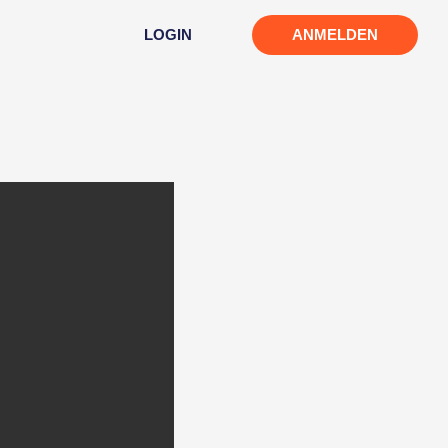
LOGIN
ANMELDEN