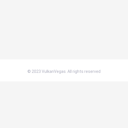
© 2023 VulkanVegas. All rights reserved