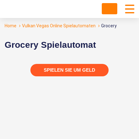
Home
Vulkan Vegas Online Spielautomaten
Grocery
Grocery Spielautomat
SPIELEN SIE UM GELD